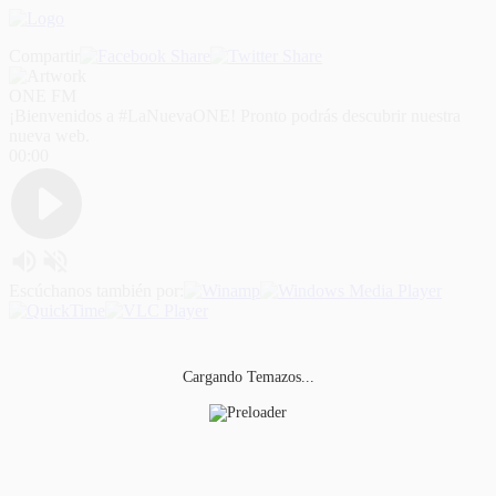
Compartir
ONE FM
¡Bienvenidos a #LaNuevaONE! Pronto podrás descubrir nuestra
nueva web.
00:00
Escúchanos también por:
Cargando Temazos...