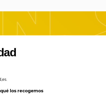
idad
,es.
 qué los recogemos