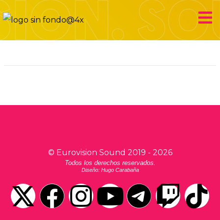
prueba player Oven
Eurovision Sound
©
Eurovision Sound
2019 -
2026
Todos los derechos reservados.
Diseño: Hugo Carabaña