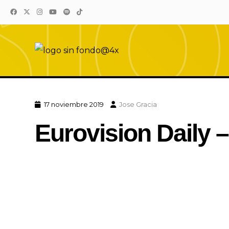
Eurovision Sound
El sonido de Eurovision está aquí
17 noviembre 2019
Jose Gracia
Eurovision Daily 