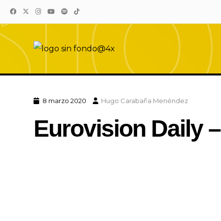
Eurovision Sound
El sonido de Eurovision está aquí
8 marzo 2020
Hugo Carabaña Menéndez
Eurovision Daily –