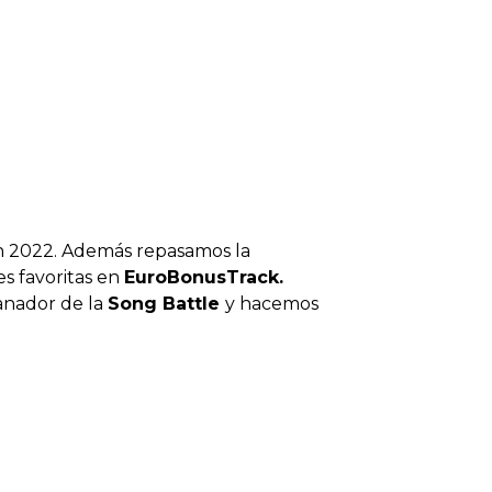
n 2022. Además repasamos la
s favoritas en
EuroBonusTrack.
anador de la
Song Battle
y hacemos