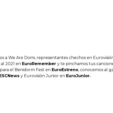
os a We Are Domi, representantes chechos en Eurovisió
 al 2021 en
EuroRemember
y te pinchamos tus cancione
para el Benidorm Fest en
EuroEstreno
, conocemos al g
ESCNews
y Eurovisión Junior en
EuroJunior.