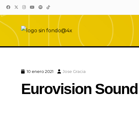
Eurovision Sound
El sonido de Eurovision está aquí
10 enero 2021
Jose Gracia
Eurovision Sound 