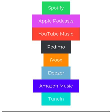
Spotify
Apple Podcasts
YouTube Music
Podimo
iVoox
Deezer
Amazon Music
TuneIn