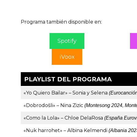
Programa también disponible en:
Spotify
iVoox
PLAYLIST DEL PROGRAMA
«Yo Quiero Bailar» – Sonia y Selena
(Eurocanció
«Dobrodošli» – Nina Zizic
(Montesong 2024, Mont
«Como la Lola» – Chloe DelaRosa
(España Eurovi
«Nuk harrohet» – Albina Kelmendi
(Albania 202