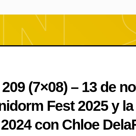
209 (7×08) – 13 de n
enidorm Fest 2025 y la
r 2024 con Chloe Del