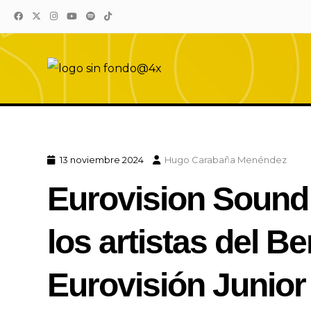
Eurovision Sound
El sonido de Eurovision está aquí
13 noviembre 2024
Hugo Carabaña Menéndez
Eurovision Sound 
los artistas del B
Eurovisión Junio