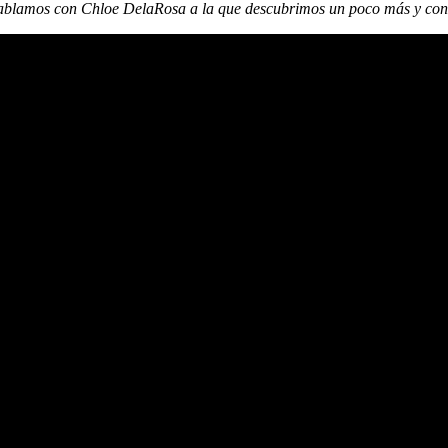
blamos con Chloe DelaRosa a la que descubrimos un poco más y conoc