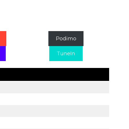
Podimo
TuneIn