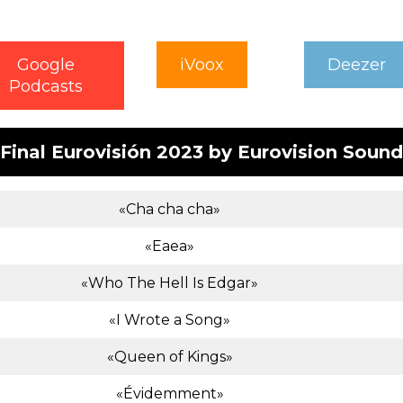
Google
iVoox
Deezer
Podcasts
Final Eurovisión 2023 by Eurovision Sound
«Cha cha cha»
«Eaea»
«Who The Hell Is Edgar»
«I Wrote a Song»
«Queen of Kings»
«Évidemment»