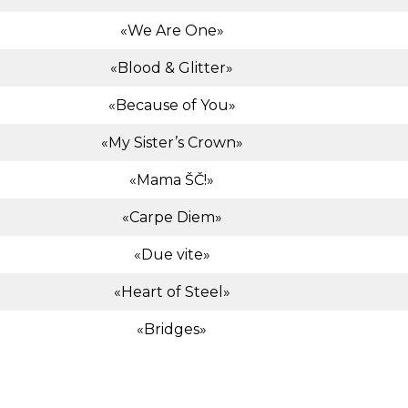
«We Are One»
«Blood & Glitter»
«Because of You»
«My Sister’s Crown»
«Mama ŠČ!»
«Carpe Diem»
«Due vite»
«Heart of Steel»
«Bridges»