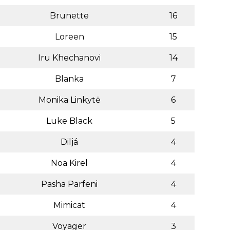
Brunette
16
Loreen
15
Iru Khechanovi
14
Blanka
7
Monika Linkytė
6
Luke Black
5
Diljá
4
Noa Kirel
4
Pasha Parfeni
4
Mimicat
4
Voyager
3