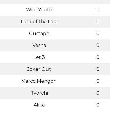
Wild Youth
1
Lord of the Lost
0
Gustaph
0
Vesna
0
Let 3
0
Joker Out
0
Marco Mengoni
0
Tvorchi
0
Alika
0