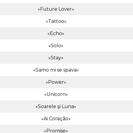
«Future Lover»
«Tattoo»
«Echo»
«Solo»
«Stay»
«Samo mi se spava»
«Power»
«Unicorn»
«Soarele şi Luna»
«Ai Coração»
«Promise»